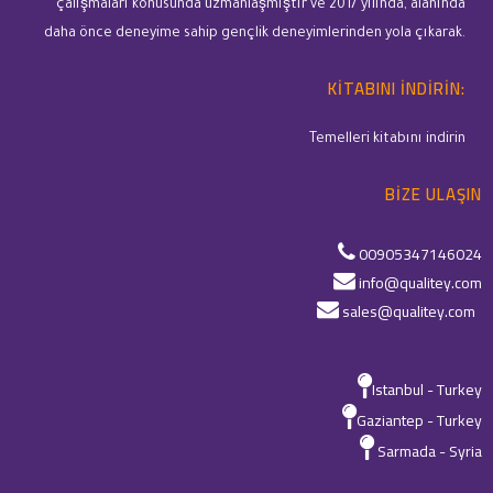
çalışmaları konusunda uzmanlaşmıştır ve 2017 yılında, alanında
daha önce deneyime sahip gençlik deneyimlerinden yola çıkarak.
KITABINI INDIRIN:
Temelleri kitabını indirin
BIZE ULAŞIN
00905347146024
info@qualitey.com
sales@qualitey.com
Istanbul - Turkey
Gaziantep - Turkey
Sarmada - Syria