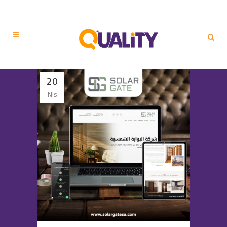
20
Nis