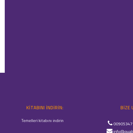
KITABINI INDIRIN:
BIZE 
Temelleri kitabını indirin
00905347
info@quali