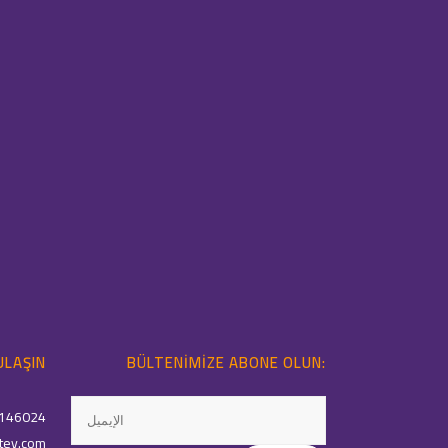
ULAŞIN
BÜLTENIMIZE ABONE OLUN:
146024
tey.com