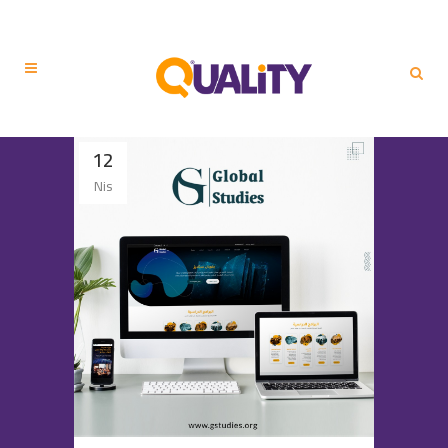
12
Nis