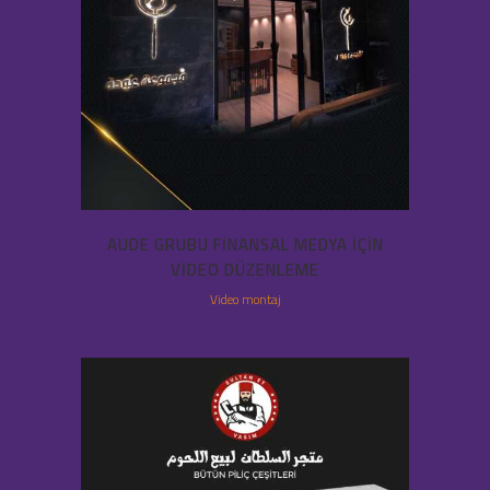
AUDE GRUBU FINANSAL MEDYA IÇIN
VIDEO DÜZENLEME
Video montaj