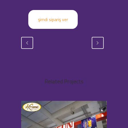
şimdi sipariş ver
Related Projects