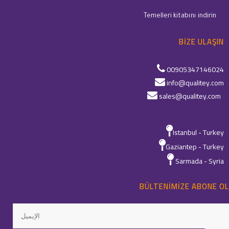
Temelleri kitabını indirin
BIZE ULAŞIN
00905347146024
info@qualitey.com
sales@qualitey.com
Istanbul - Turkey
Gaziantep - Turkey
Sarmada - Syria
BÜLTENIMIZE ABONE OL