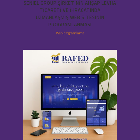
SENJEL GROUP ŞIRKETININ AHŞAP LEVHA
TICARETI VE IHRACATINDA
UZMANLAŞMIŞ WEB SITESININ
PROGRAMLANMASI
Web programlama