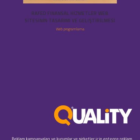
RAFED FINANSAL HIZMETLER WEB
SITESININ TASARIMI VE GELIŞTIRILMESI
Web programlama
Reklam kampanyaları ve kurumlar ve şirketler için entegre reklam