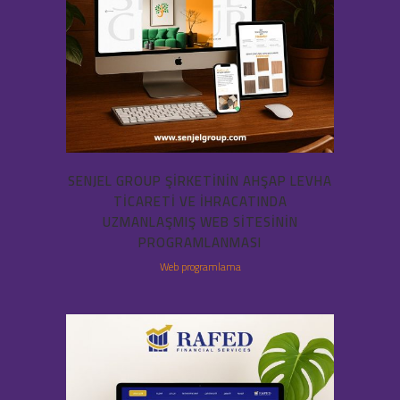
SENJEL GROUP ŞIRKETININ AHŞAP LEVHA
TICARETI VE IHRACATINDA
UZMANLAŞMIŞ WEB SITESININ
PROGRAMLANMASI
Web programlama