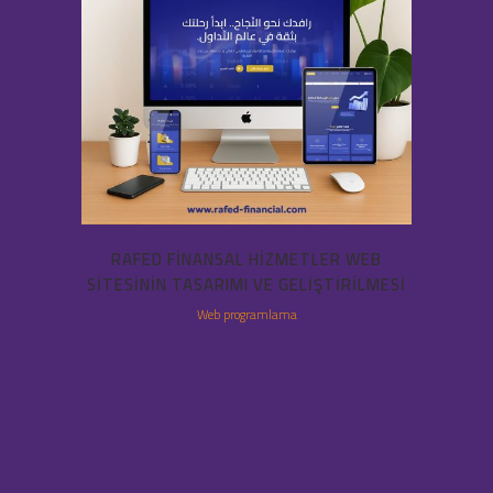
RAFED FINANSAL HIZMETLER WEB
SITESININ TASARIMI VE GELIŞTIRILMESI
Web programlama