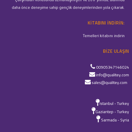
çalışmaları konusunda uzmanlaşmıştır ve 2017 yılında, alanında
daha önce deneyime sahip gençlik deneyimlerinden yola çıkarak.
KITABINI INDIRIN:
Temelleri kitabını indirin
BIZE ULAŞIN
00905347146024
info@qualitey.com
sales@qualitey.com
Istanbul - Turkey
Gaziantep - Turkey
Sarmada - Syria