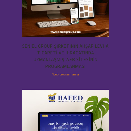
SENJEL GROUP ŞIRKETININ AHŞAP LEVHA
TICARETI VE IHRACATINDA
UZMANLAŞMIŞ WEB SITESININ
PROGRAMLANMASI
Web programlama