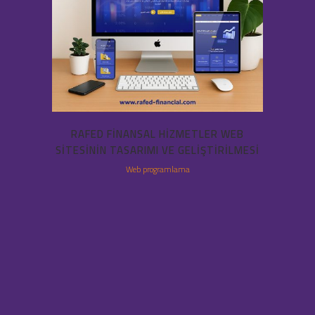
RAFED FINANSAL HIZMETLER WEB
SITESININ TASARIMI VE GELIŞTIRILMESI
Web programlama