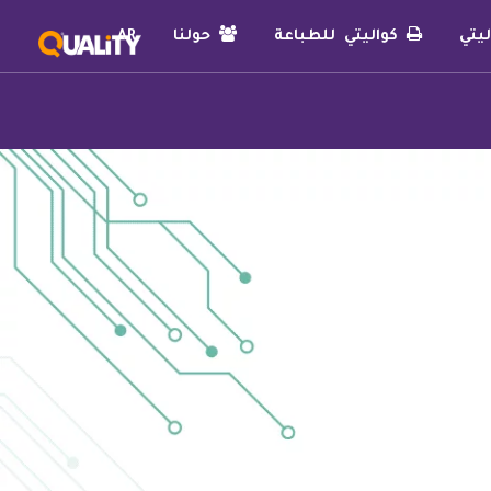
يتي
كواليتي للطباعة
حولنا
AR