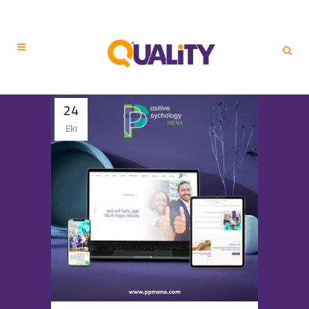
24
Eki