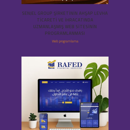
SENJEL GROUP ŞIRKETININ AHŞAP LEVHA
TICARETI VE IHRACATINDA
UZMANLAŞMIŞ WEB SITESININ
PROGRAMLANMASI
Web programlama