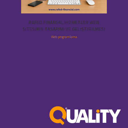
RAFED FINANSAL HIZMETLER WEB
SITESININ TASARIMI VE GELIŞTIRILMESI
Web programlama