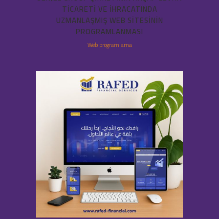
TICARETI VE IHRACATINDA
UZMANLAŞMIŞ WEB SITESININ
PROGRAMLANMASI
Web programlama