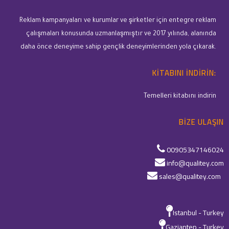
Reklam kampanyaları ve kurumlar ve şirketler için entegre reklam
çalışmaları konusunda uzmanlaşmıştır ve 2017 yılında, alanında
daha önce deneyime sahip gençlik deneyimlerinden yola çıkarak.
KITABINI INDIRIN:
Temelleri kitabını indirin
BIZE ULAŞIN
00905347146024
info@qualitey.com
sales@qualitey.com
Istanbul - Turkey
Gaziantep - Turkey