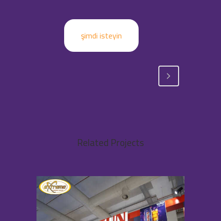
şimdi isteyin
Related Projects