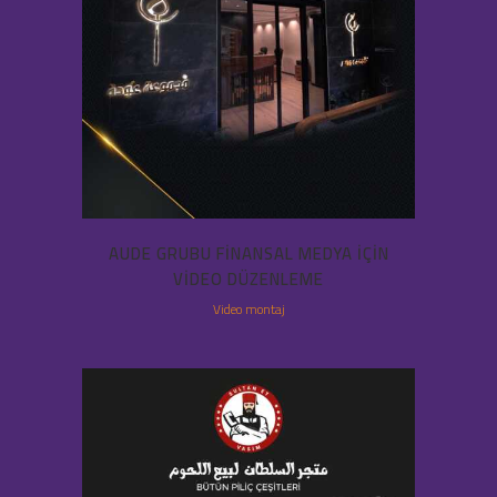
AUDE GRUBU FINANSAL MEDYA IÇIN
VIDEO DÜZENLEME
Video montaj