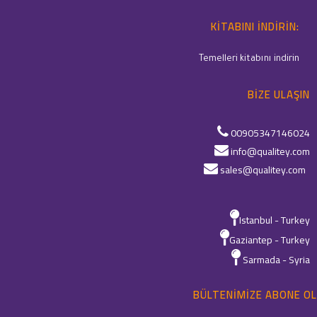
KITABINI INDIRIN:
Temelleri kitabını indirin
BIZE ULAŞIN
00905347146024
info@qualitey.com
sales@qualitey.com
Istanbul - Turkey
Gaziantep - Turkey
Sarmada - Syria
BÜLTENIMIZE ABONE OL