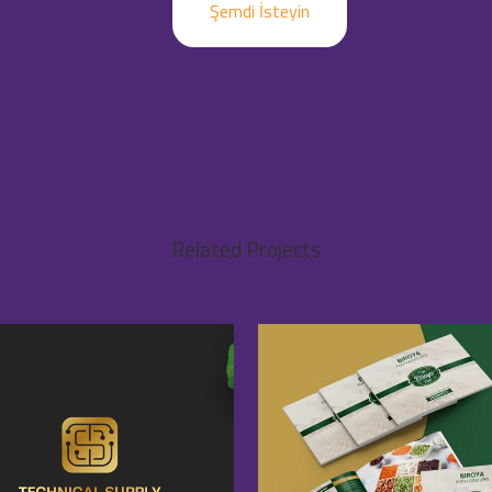
Şemdi İsteyin
Related Projects
VIEW
VIEW