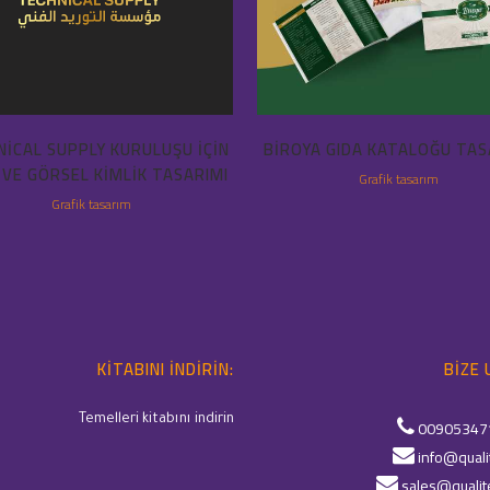
ICAL SUPPLY KURULUŞU IÇIN
BIROYA GIDA KATALOĞU TAS
 VE GÖRSEL KIMLIK TASARIMI
Grafik tasarım
Grafik tasarım
KITABINI INDIRIN:
BIZE 
Temelleri kitabını indirin
00905347
info@quali
sales@qualit