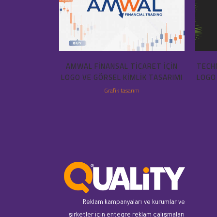
AMWAL FINANSAL TICARET IÇIN
TECHN
LOGO VE GÖRSEL KIMLIK TASARIMI
LOGO
Grafik tasarım
Reklam kampanyaları ve kurumlar ve
şirketler için entegre reklam çalışmaları