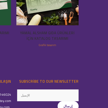
ARIMI
YAMAL ALSHAM GIDA ÜRÜNLERI
IÇIN KATALOG TASARIMI
Grafik tasarım
ULAŞIN
SUBSCRIBE TO OUR NEWSLETTER
146024
tey.com
ey.com