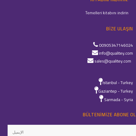
Temelleri kitabını indirin
BIZE ULAŞIN
00905347146024
info@qualitey.com
sales@qualitey.com
Istanbul - Turkey
Gaziantep - Turkey
Sarmada - Syria
BÜLTENIMIZE ABONE OL