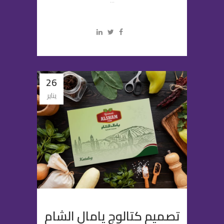
...
26
يناير
تصميم كتالوج يامال الشام