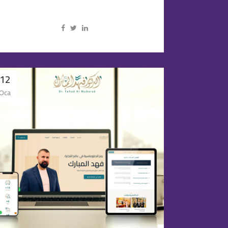
12
Oca