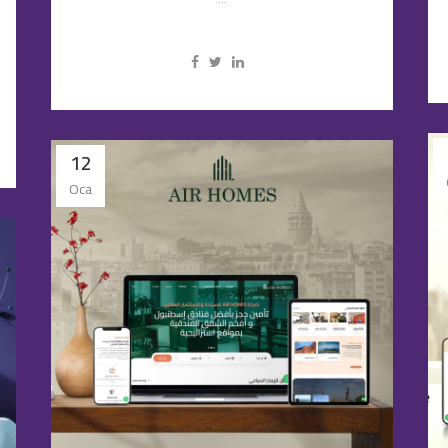
...
12
Oca