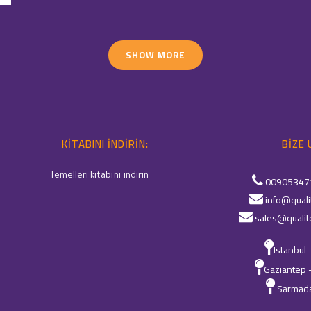
SHOW MORE
KITABINI INDIRIN:
BIZE 
Temelleri kitabını indirin
00905347
info@quali
sales@qualit
Istanbul 
Gaziantep 
Sarmada