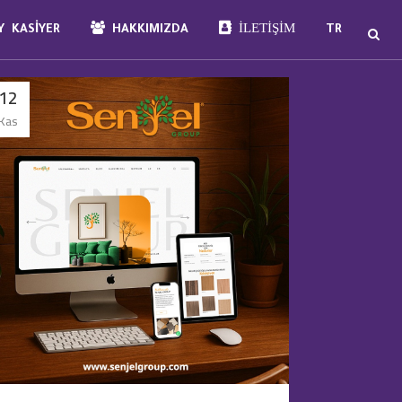
İLETIŞIM
 KASIYER
HAKKIMIZDA
TR
12
Kas